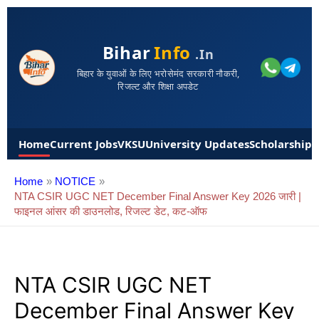
Bihar
Info
.in
बिहार के युवाओं के लिए भरोसेमंद सरकारी नौकरी,
रिजल्ट और शिक्षा अपडेट
Home
Current Jobs
VKSU
University Updates
Scholarships
Home
NOTICE
NTA CSIR UGC NET December Final Answer Key 2026 जारी |
फाइनल आंसर की डाउनलोड, रिजल्ट डेट, कट-ऑफ
NTA CSIR UGC NET
December Final Answer Key