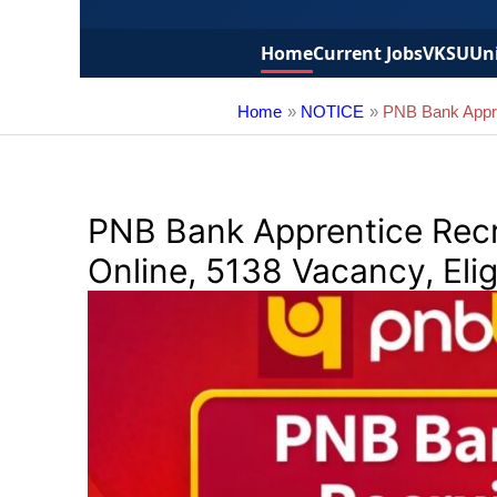
Home
Current Jobs
VKSU
Uni
Home
NOTICE
PNB Bank Appren
PNB Bank Apprentice Recr
Online, 5138 Vacancy, Eligi