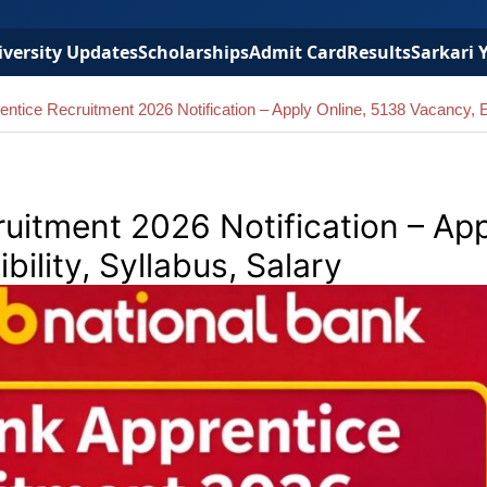
versity Updates
Scholarships
Admit Card
Results
Sarkari 
tice Recruitment 2026 Notification – Apply Online, 5138 Vacancy, Elig
uitment 2026 Notification – Ap
bility, Syllabus, Salary