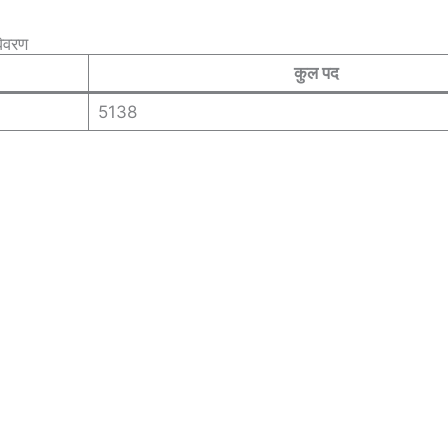
िवरण
कुल पद
5138
।