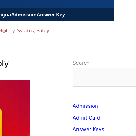
Yojna
Admission
Answer Key
ibility, Syllabus, Salary
ply
Search
Admission
Admit Card
Answer Keys