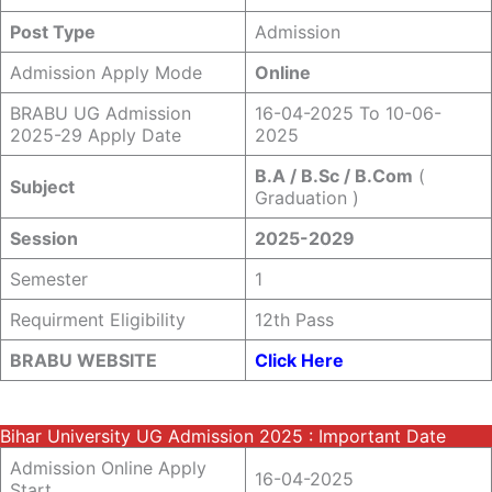
Post Type
Admission
Admission Apply Mode
Online
BRABU UG Admission
16-04-2025 To 10-06-
2025-29 Apply Date
2025
B.A / B.Sc / B.Com
(
Subject
Graduation )
Session
2025-2029
Semester
1
Requirment Eligibility
12th Pass
BRABU WEBSITE
Click Here
Bihar University UG Admission 2025 : Important Date
Admission Online Apply
16-04-2025
Start