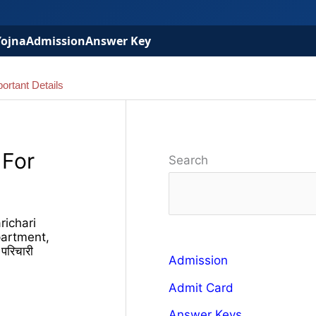
Yojna
Admission
Answer Key
ortant Details
 For
Search
richari
artment,
परिचारी
Admission
Admit Card
Answer Keys