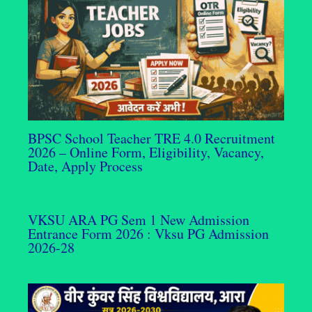
BPSC School Teacher TRE 4.0 Recruitment
2026 – Online Form, Eligibility, Vacancy,
Date, Apply Process
VKSU ARA PG Sem 1 New Admission
Entrance Form 2026 : Vksu PG Admission
2026-28