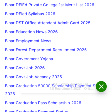
Bihar DElEd Private College 1st Merit List 2026
Bihar DEled Syllabus 2026
Bihar DST Office Attendant Admit Card 2025
Bihar Education News 2026
Bihar Employment News
Bihar Forest Department Recruitment 2025
Bihar Government Yojana
Bihar Govt Job 2026
Bihar Govt Job Vacancy 2025
BPSC School Teacher TRE
Bihar Graduation 50000 Scholarship Payment Status
4.0 Recruitment 2026 – Online
2026
Form, Eligibility, Vacancy,
Date, Apply Process
Bihar Graduation Pass Scholarship 2026
Bihar Graduation Payment Status