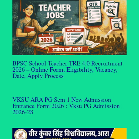
BPSC School Teacher TRE 4.0 Recruitment
2026 – Online Form, Eligibility, Vacancy,
Date, Apply Process
VKSU ARA PG Sem 1 New Admission
Entrance Form 2026 : Vksu PG Admission
2026-28