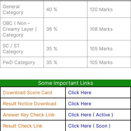
General
40 %
120 Marks
Category
OBC ( Non –
Creamy Layer )
36 %
108 Marks
Category
SC / ST
35 %
105 Marks
Category
PwD Category
35 %
105 Marks
Some Important Links
Download Score Card
Click Here
Result Notice Download
Click Here
Answer Key Check Link
Click Here ( Active )
Result Check Link
Click Here ( Soon )