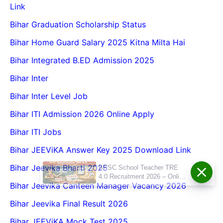
Link
Bihar Graduation Scholarship Status
Bihar Home Guard Salary 2025 Kitna Milta Hai
Bihar Integrated B.ED Admission 2025
Bihar Inter
Bihar Inter Level Job
Bihar ITI Admission 2026 Online Apply
Bihar ITI Jobs
Bihar JEEViKA Answer Key 2025 Download Link
Bihar Jeevika Bharti 2025
BPSC School Teacher TRE
4.0 Recruitment 2026 – Online
Bihar Jeevika Canteen Manager Vacancy 2026
Form, Eligibility, Vacancy,
Date, Apply Process
Bihar Jeevika Final Result 2026
Bihar JEEViKA Mock Test 2025