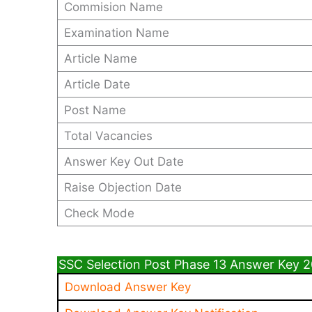
Commision Name
Examination Name
Article Name
Article Date
Post Name
Total Vacancies
Answer Key Out Date
Raise Objection Date
Check Mode
SSC Selection Post Phase 13 Answer Key 2
Download Answer Key