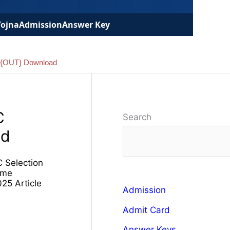
Yojna
Admission
Answer Key
5 {OUT} Download
C
Search
ad
 Selection
ame
25 Article
Admission
Admit Card
Answer Keys