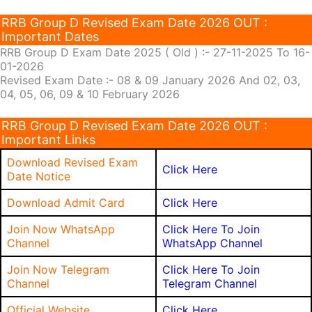
RRB Group D Revised Exam Date 2026 OUT :
Important Dates
RRB Group D Exam Date 2025 ( Old ) :- 27-11-2025 To 16-
01-2026
Revised Exam Date :- 08 & 09 January 2026 And 02, 03,
04, 05, 06, 09 & 10 February 2026
RRB Group D Revised Exam Date 2026 OUT :
Important Links
Download Revised Exam
Click Here
Date Notice
Download Admit Card
Click Here
Join Now WhatsApp
Click Here To Join
Channel
WhatsApp Channel
Join Now Telegram
Click Here To Join
Channel
Telegram Channel
Official Website
Click Here