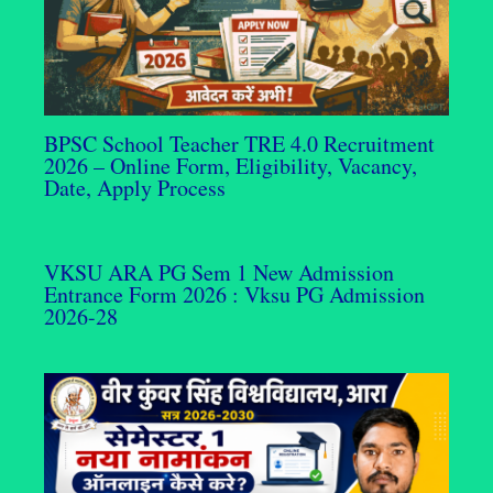
BPSC School Teacher TRE 4.0 Recruitment
2026 – Online Form, Eligibility, Vacancy,
Date, Apply Process
VKSU ARA PG Sem 1 New Admission
Entrance Form 2026 : Vksu PG Admission
2026-28