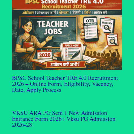
BPSC School Teacher TRE 4.0 Recruitment
2026 – Online Form, Eligibility, Vacancy,
Date, Apply Process
VKSU ARA PG Sem 1 New Admission
Entrance Form 2026 : Vksu PG Admission
2026-28