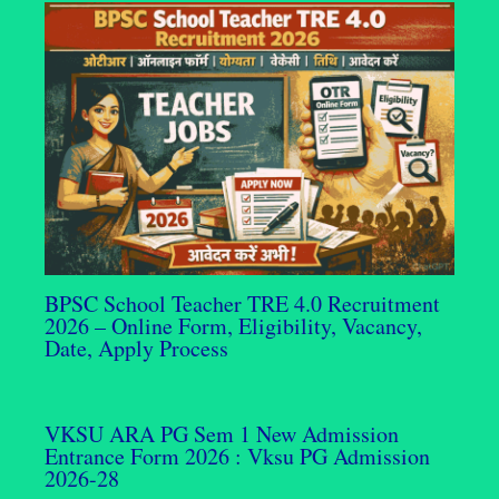
BPSC School Teacher TRE 4.0 Recruitment
2026 – Online Form, Eligibility, Vacancy,
Date, Apply Process
VKSU ARA PG Sem 1 New Admission
Entrance Form 2026 : Vksu PG Admission
2026-28