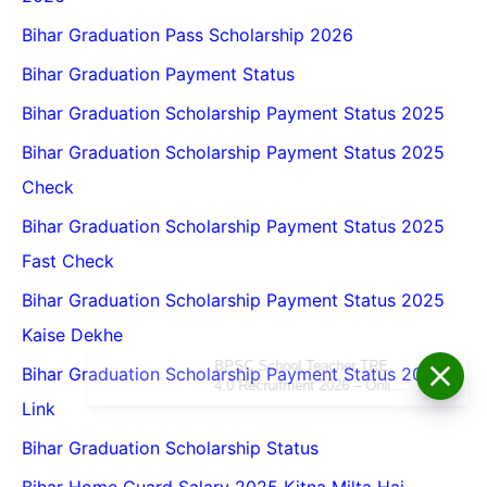
Bihar Graduation Pass Scholarship 2026
Bihar Graduation Payment Status
Bihar Graduation Scholarship Payment Status 2025
Bihar Graduation Scholarship Payment Status 2025
Check
Bihar Graduation Scholarship Payment Status 2025
Fast Check
Bihar Graduation Scholarship Payment Status 2025
Kaise Dekhe
BPSC School Teacher TRE
Bihar Graduation Scholarship Payment Status 2025
4.0 Recruitment 2026 – Online
Form, Eligibility, Vacancy,
Link
Date, Apply Process
Bihar Graduation Scholarship Status
Bihar Home Guard Salary 2025 Kitna Milta Hai