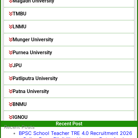
Magadh University
TMBU
LNMU
Munger University
Purnea University
JPU
Patliputra University
Patna University
BNMU
IGNOU
Popular Post
Recent Post
Recent Posts
BPSC School Teacher TRE 4.0 Recruitment 2026