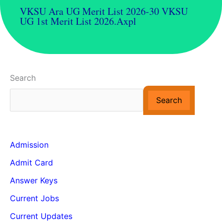
VKSU Ara UG Merit List 2026-30 VKSU
UG 1st Merit List 2026.axpl
Search
Search
Admission
Admit Card
Answer Keys
Current Jobs
Current Updates