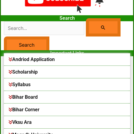
Search
Search
For:
Important Links
Facebook Page
Andriod Application
Scholarship
Syllabus
Bihar Board
Bihar Corner
Vksu Ara