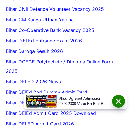
Bihar Civil Defence Volunteer Vacancy 2025
Bihar CM Kanya Utthan Yojana
Bihar Co-Operative Bank Vacancy 2025
Bihar D.El.Ed Entrance Exam 2026
Bihar Daroga Result 2026
Bihar DCECE Polytechnic / Diploma Online Form
2025
Bihar DELED 2026 News
Bihar DElEd 2nd Dummy Admit Card
Vksu Ug Spot Admission
Bihar DElEd Admission Form Fill Up 2026
2026-2030 Vksu Ba Bsc Bcom
Spot Admission 2026-30
Bihar DElEd Admit Card 2025 Download
Bihar DELED Admit Card 2026