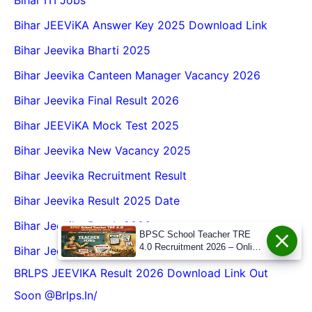
Bihar JEEViKA Answer Key 2025 Download Link
Bihar Jeevika Bharti 2025
Bihar Jeevika Canteen Manager Vacancy 2026
Bihar Jeevika Final Result 2026
Bihar JEEViKA Mock Test 2025
Bihar Jeevika New Vacancy 2025
Bihar Jeevika Recruitment Result
Bihar Jeevika Result 2025 Date
Bihar Jeevika Result 2026
BPSC School Teacher TRE
4.0 Recruitment 2026 – Online
Bihar Jeevika Result 2026 Pdf Download Link :
Form, Eligibility, Vacancy,
BRLPS JEEVIKA Result 2026 Download Link Out
Date, Apply Process
Soon @Brlps.in/