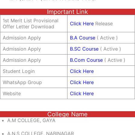
Important Link
1st Merit List Provisional
Click Here
Release
Offer Letter Download
Admission Apply
B.A Course
( Active )
Admission Apply
B.SC Course
( Active )
Admission Apply
B.Com Course
( Active )
Student Login
Click Here
WhatsApp Group
Click Here
Website
Click Here
College Name
A.M COLLEGE, GAYA
A.N.S COLLEGE, NABINAGAR