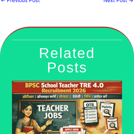
←
Previous Post
Next Post
→
Related
Posts