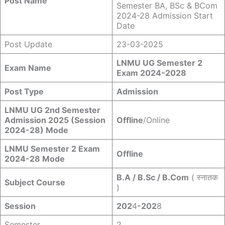
Post Name
Semester BA, BSc & BCom
2024-28 Admission Start
Date
Post Update
23-03-2025
LNMU UG Semester 2
Exam Name
Exam 2024-2028
Post Type
Admission
LNMU UG 2nd Semester
Admission 2025 (Session
Offline
/Online
2024-28) Mode
LNMU Semester 2 Exam
Offline
2024-28 Mode
B.A / B.Sc / B.Com
( स्नातक
Subject Course
)
Session
202
4
-202
8
Semester
2