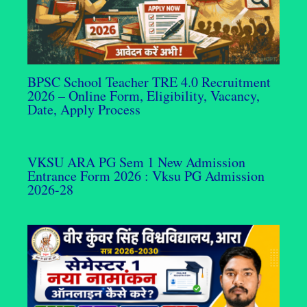
BPSC School Teacher TRE 4.0 Recruitment
2026 – Online Form, Eligibility, Vacancy,
Date, Apply Process
VKSU ARA PG Sem 1 New Admission
Entrance Form 2026 : Vksu PG Admission
2026-28