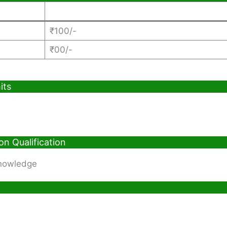
₹100/-
₹00/-
its
n Qualification
Knowledge