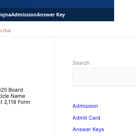
Yojna
Admission
Answer Key
n Out
Search
025 Board
ticle Name
t 2,119 Form
Admission
Admit Card
Answer Keys