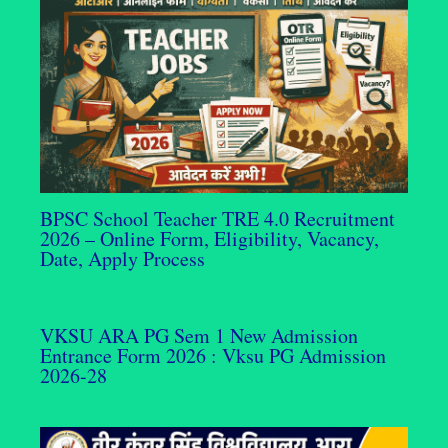
BPSC School Teacher TRE 4.0 Recruitment
2026 – Online Form, Eligibility, Vacancy,
Date, Apply Process
VKSU ARA PG Sem 1 New Admission
Entrance Form 2026 : Vksu PG Admission
2026-28