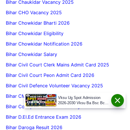
Bihar Chaukidar Vacancy 2025
Bihar CHO Vacancy 2025
Bihar Chowkidar Bharti 2026
Bihar Chowkidar Eligibility
Bihar Chowkidar Notification 2026
Bihar Chowkidar Salary
Bihar Civil Court Clerk Mains Admit Card 2025
Bihar Civil Court Peon Admit Card 2026
Bihar Civil Defence Volunteer Vacancy 2025
Bihar CM Kanya Utthan Yojana
Vksu Ug Spot Admission
2026-2030 Vksu Ba Bsc Bcom
Bihar Co-Operative Bank Vacancy 2025
Spot Admission 2026-30
Bihar D.El.Ed Entrance Exam 2026
Bihar Daroga Result 2026