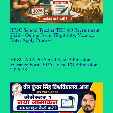
BPSC School Teacher TRE 4.0 Recruitment
2026 – Online Form, Eligibility, Vacancy,
Date, Apply Process
VKSU ARA PG Sem 1 New Admission
Entrance Form 2026 : Vksu PG Admission
2026-28