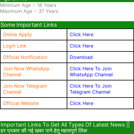
Minimum Age :- 18 Years
Maximum Age :- 37 Years
Some Important Links
Online Apply
Click Here
Login Link
Click Here
Official Notification
Download
Join Now WhatsApp
Click Here To Join
Channel
WhatsApp Channel
Join Now Telegram
Click Here To Join
Channel
Telegram Channel
Official Website
Click Here
Important Links To Get All Types Of Latest News ||
हर प्रकार की नई खबर पाने हेतु महत्वपूर्ण लिंक