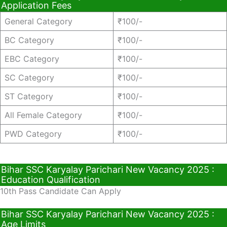
Application Fees
General Category
₹100/-
BC Category
₹100/-
EBC Category
₹100/-
SC Category
₹100/-
ST Category
₹100/-
All Female Category
₹100/-
PWD Category
₹100/-
Bihar SSC Karyalay Parichari New Vacancy 2025 :
Education Qualification
10th Pass Candidate Can Apply
Bihar SSC Karyalay Parichari New Vacancy 2025 :
Age Limits