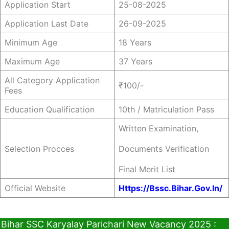
Application Start
25-08-2025
Application Last Date
26-09-2025
Minimum Age
18 Years
Maximum Age
37 Years
All Category Application
₹100/-
Fees
Education Qualification
10th / Matriculation Pass
Written Examination,
Selection Procces
Documents Verification
Final Merit List
Official Website
Https://bssc.bihar.gov.in/
Bihar SSC Karyalay Parichari New Vacancy 2025 :