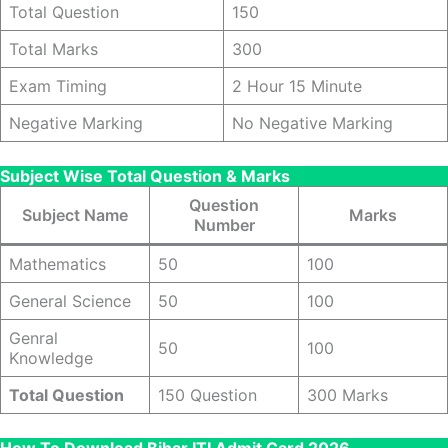
Total Question
150
Total Marks
300
Exam Timing
2 Hour 15 Minute
Negative Marking
No Negative Marking
Subject Wise Total Question & Marks
Question
Subject Name
Marks
Number
Mathematics
50
100
General Science
50
100
Genral
50
100
Knowledge
Total Question
150 Question
300 Marks