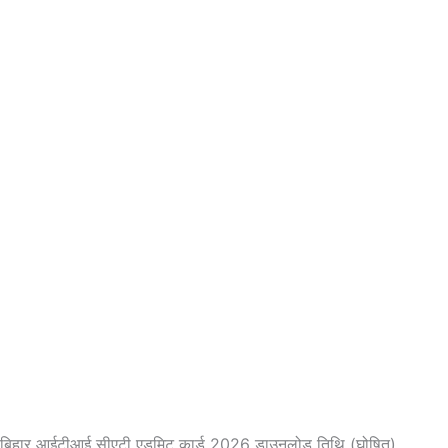
बिहार आईटीआई सीएटी एडमिट कार्ड 2026 डाउनलोड तिथि (घोषित)