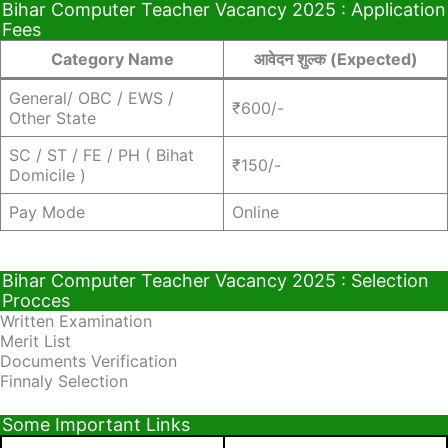
Bihar Computer Teacher Vacancy 2025 : Application
Fees
Category Name
आवेदन शुल्क (Expected)
General/ OBC / EWS /
₹600/-
Other State
SC / ST / FE / PH ( Bihat
₹150/-
Domicile )
Pay Mode
Online
Bihar Computer Teacher Vacancy 2025 : Selection
Procces
Written Examination
Merit List
Documents Verification
Finnaly Selection
Some Important Links