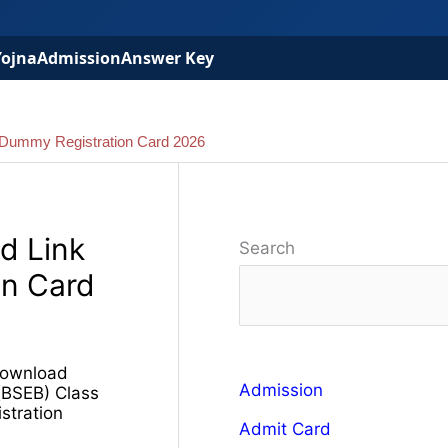
Yojna
Admission
Answer Key
 Dummy Registration Card 2026
d Link
Search
on Card
Download
Admission
(BSEB) Class
stration
Admit Card