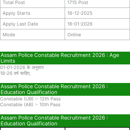
Total Post
1715 Post
Apply Starts
16-12-2025
Apply Last Date
16-01-2026
Mode
Online
Assam Police Constable Recruitment 2026 : Age
Limits
01-01-2026 के अनुसार
18-26 वर्ष चाहिए.
Assam Police Constable Recruitment 2026 :
Education Qualification
Constable (UB) :- 12th Pass
Constable (AB) :- 10th Pass
Assam Police Constable Recruitment 2026 :
Education Qualification