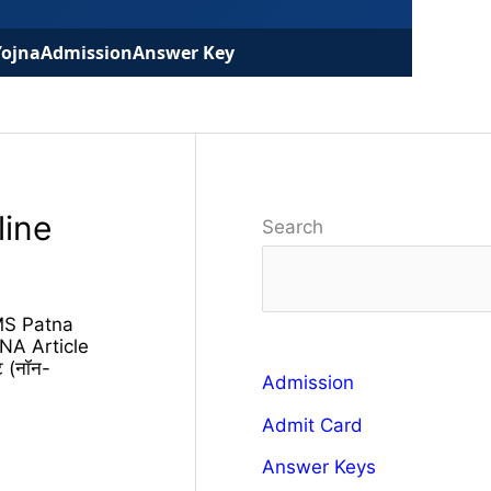
Yojna
Admission
Answer Key
line
Search
MS Patna
NA Article
 (नॉन-
Admission
Admit Card
Answer Keys