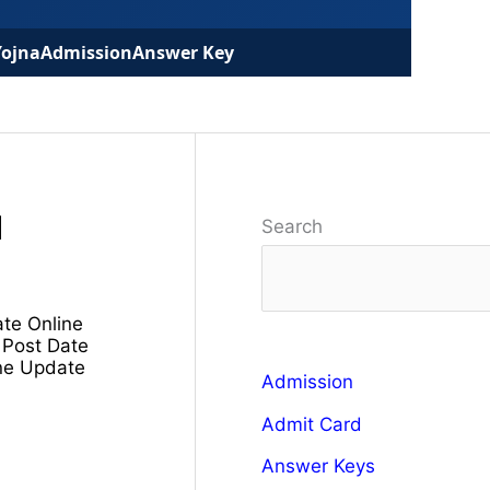
Yojna
Admission
Answer Key
d
Search
te Online
 Post Date
ine Update
Admission
Admit Card
Answer Keys