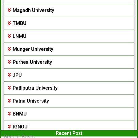
Magadh University
TMBU
LNMU
Munger University
Purnea University
JPU
Patliputra University
Patna University
BNMU
IGNOU
Popular Post
Recent Post
Recent Posts