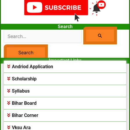
Search
Search
For:
Important Links
Facebook Page
Andriod Application
Scholarship
Syllabus
Bihar Board
Bihar Corner
Vksu Ara