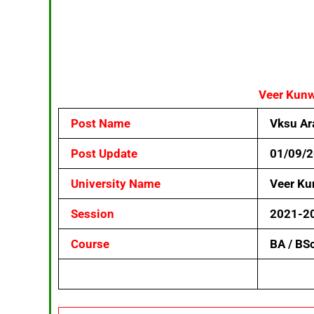
Veer Kunw
Post Name
Vksu Ar
Post Update
01/09/
University Name
Veer Ku
Session
2021-2
Course
BA / BS