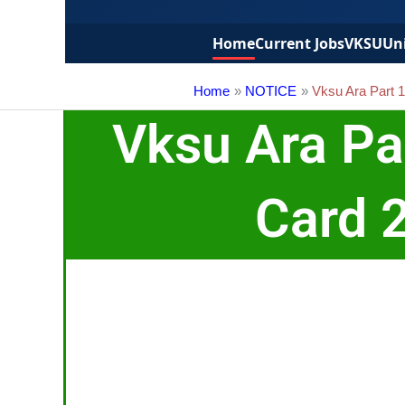
Home
Current Jobs
VKSU
Uni
Home
NOTICE
Vksu Ara Part 
Vksu Ara Par
Card 