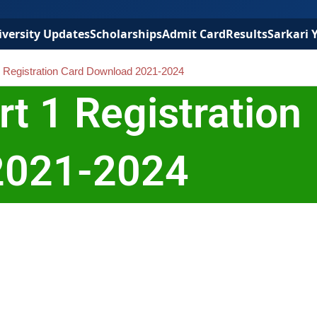
versity Updates
Scholarships
Admit Card
Results
Sarkari 
1 Registration Card Download 2021-2024
t 1 Registration
2021-2024