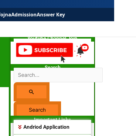
Yojna
Admission
Answer Key
Youtube Channel Join
Search
Search
For:
Facebook Page
Important Links
Andriod Application