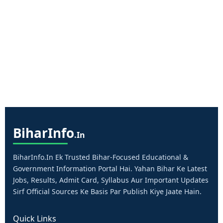
Bihar
Info
.in
BiharInfo.in Ek Trusted Bihar-Focused Educational &
Government Information Portal Hai. Yahan Bihar Ke Latest
Jobs, Results, Admit Card, Syllabus Aur Important Updates
Sirf Official Sources Ke Basis Par Publish Kiye Jaate Hain.
Quick Links